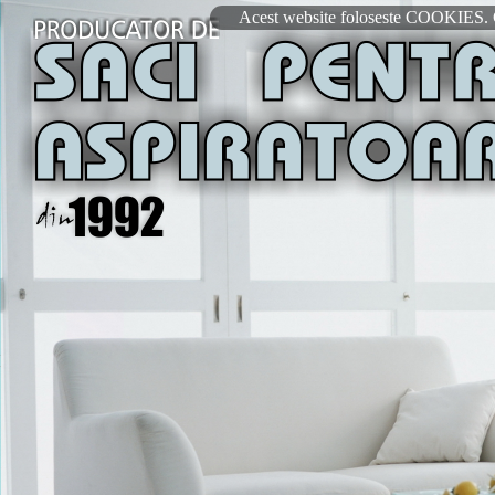
`
Acest website foloseste COOKIES. Co
Saci pentru aspiratoare
Sac pentru aspirator
Sac de aspirator
Micro filtru