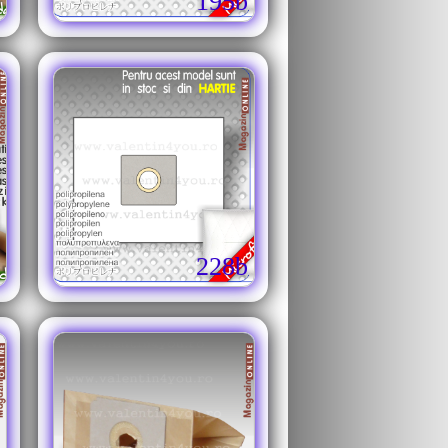
195b
228b