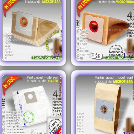
17
152