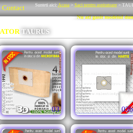
Sunteti aici:
Acasa
>
Saci pentru aspiratoare
>
TAU
Contact
Nu ati gasit modelul dumne
RATOR
TAURUS
03
03b