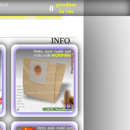
produse
RUS
0
in cos
avoastra? Contactati-ne!
INFO
12