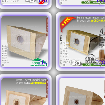
17b
195
214
228